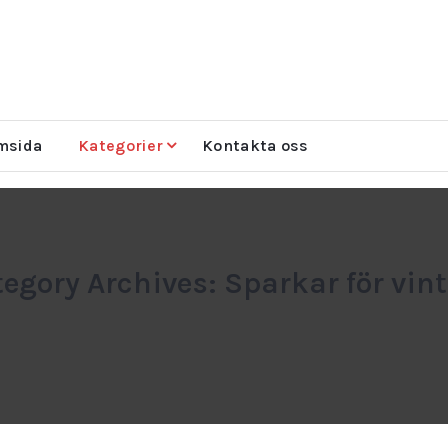
msida
Kategorier
Kontakta oss
egory Archives: Sparkar för vin