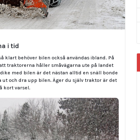
a i tid
så klart behöver bilen också användas ibland. På
 att traktorerna håller småvägarna ute på landet
t dike med bilen är det nästan alltid en snäll bonde
t och dra upp bilen. Äger du själv traktor är det
å kort varsel.