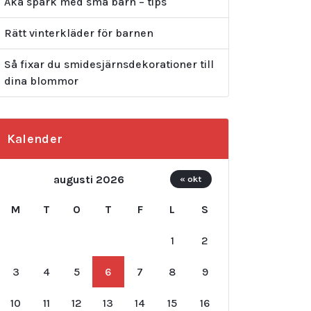
Åka spark med små barn – tips
Rätt vinterkläder för barnen
Så fixar du smidesjärnsdekorationer till
dina blommor
Kalender
augusti 2026
« okt
M
T
O
T
F
L
S
1
2
3
4
5
6
7
8
9
10
11
12
13
14
15
16