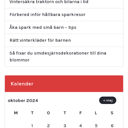
Vintersäkra traktorn och bilarna i tid
Förbered inför hållbara sparkresor
Åka spark med små barn – tips
Rätt vinterkläder för barnen
Så fixar du smidesjärnsdekorationer till dina
blommor
Kalender
oktober 2024
« maj
M
T
O
T
F
L
S
1
2
3
4
5
6